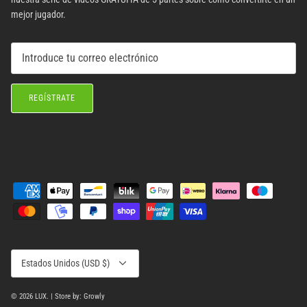
mejor jugador.
REGÍSTRATE
Moneda
Estados Unidos (USD $)
© 2026
LUX
.
| Store by: Growly