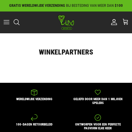
Sla
GRATIS WERELDWIJDE VERZENDING
BIJ BESTEDING VAN MEER DAN
$100
over
naar
inhoud
WINKELPARTNERS
WERELDWIJDE VERZENDING
GELIEFD DOOR MEER DAN 1 MILJOEN
SPELERS
100-DAGEN RETOURBELEID
ONTWORPEN VOOR EEN PERFECTE
PASVORM ELKE KEER